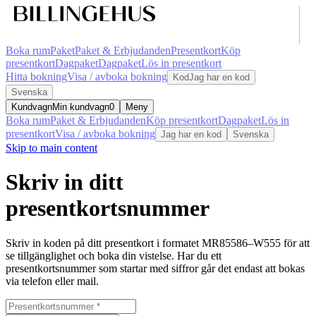
Boka rum
Paket
Paket & Erbjudanden
Presentkort
Köp
presentkort
Dagpaket
Dagpaket
Lös in presentkort
Hitta bokning
Visa / avboka bokning
Kod
Jag har en kod
Svenska
Kundvagn
Min kundvagn
0
Meny
Boka rum
Paket & Erbjudanden
Köp presentkort
Dagpaket
Lös in
presentkort
Visa / avboka bokning
Jag har en kod
Svenska
Skip to main content
Skriv in ditt
presentkortsnummer
Skriv in koden på ditt presentkort i formatet MR85586–W555 för att
se tillgänglighet och boka din vistelse. Har du ett
presentkortsnummer som startar med siffror går det endast att bokas
via telefon eller mail.