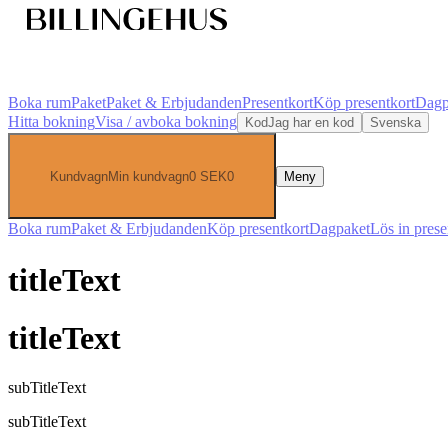
Boka rum
Paket
Paket & Erbjudanden
Presentkort
Köp presentkort
Dagp
Hitta bokning
Visa / avboka bokning
Kod
Jag har en kod
Svenska
Kundvagn
Min kundvagn
0
SEK
0
Meny
Boka rum
Paket & Erbjudanden
Köp presentkort
Dagpaket
Lös in prese
titleText
titleText
subTitleText
subTitleText