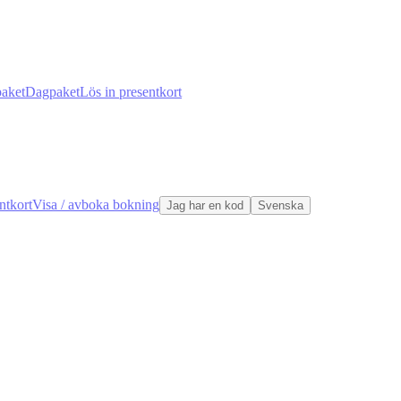
aket
Dagpaket
Lös in presentkort
ntkort
Visa / avboka bokning
Jag har en kod
Svenska